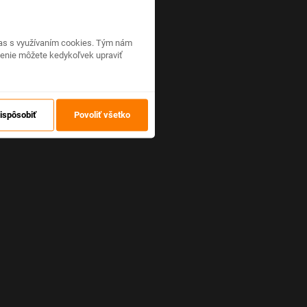
hlas s využívaním cookies. Tým nám
venie môžete kedykoľvek upraviť
ispôsobiť
Povoliť všetko