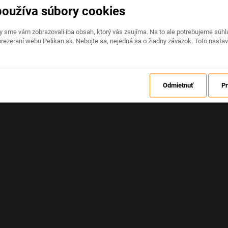
používa súbory cookies
Na stránke nastala neočakávaná chyba
by sme vám zobrazovali iba obsah, ktorý vás zaujíma. Na to ale potrebujeme sú
rezeraní webu Pelikan.sk. Nebojte sa, nejedná sa o žiadny záväzok. Toto nasta
OBNOVIŤ
Odmietnuť
Pr