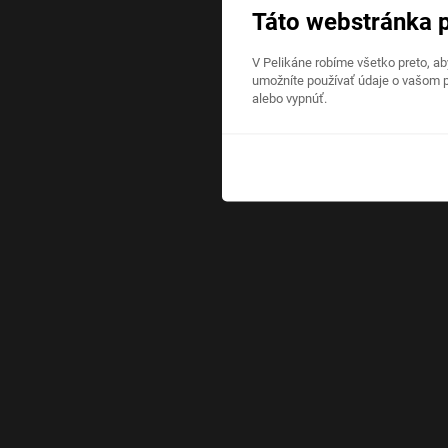
Táto webstránka 
V Pelikáne robíme všetko preto, a
umožníte používať údaje o vašom p
alebo vypnúť.