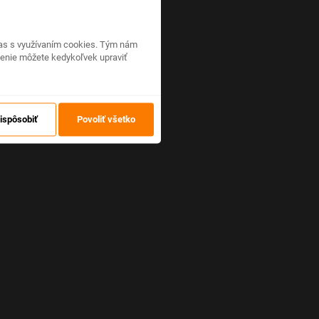
hlas s využívaním cookies. Tým nám
venie môžete kedykoľvek upraviť
ispôsobiť
Povoliť všetko