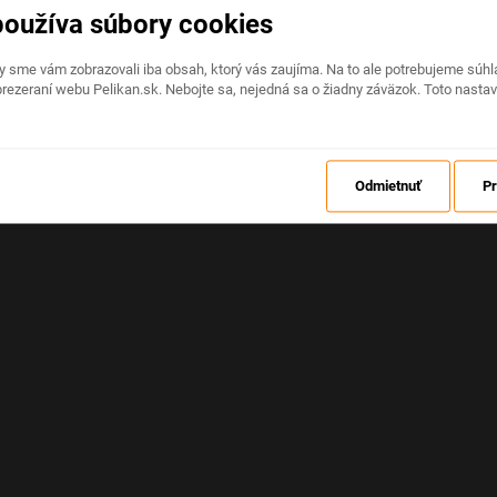
používa súbory cookies
Na stránke nastala neočakávaná chyba
by sme vám zobrazovali iba obsah, ktorý vás zaujíma. Na to ale potrebujeme sú
rezeraní webu Pelikan.sk. Nebojte sa, nejedná sa o žiadny záväzok. Toto nasta
OBNOVIŤ
Odmietnuť
Pr