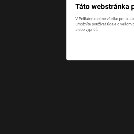
Táto webstránka 
V Pelikáne robíme všetko preto, a
umožníte používať údaje o vašom p
alebo vypnúť.