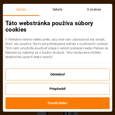
Akciová letenka
Súhlas
Detaily
O cookies
Táto webstránka používa súbory
cookies
V Pelikáne robíme všetko preto, aby sme vám zobrazovali iba obsah,
ktorý vás zaujíma. Na to ale potrebujeme súhlas s využívaním cookies.
Tým nám umožníte používať údaje o vašom prezeraní webu Pelikan.sk.
Nebojte sa, nejedná sa o žiadny záväzok. Toto nastavenie môžete
kedykoľvek upraviť alebo vypnúť.
Ľutujeme, akciová letenka do mesta
už nie je dostupná
Odmietnuť
Vybrať inú akciovú letenku
Prispôsobiť
Povoliť všetko