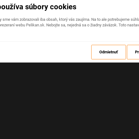
používa súbory cookies
Na stránke nastala neočakávaná chyba
by sme vám zobrazovali iba obsah, ktorý vás zaujíma. Na to ale potrebujeme sú
rezeraní webu Pelikan.sk. Nebojte sa, nejedná sa o žiadny záväzok. Toto nasta
OBNOVIŤ
Odmietnuť
Pr