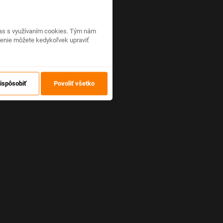
hlas s využívaním cookies. Tým nám
venie môžete kedykoľvek upraviť
ispôsobiť
Povoliť všetko