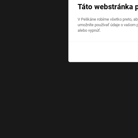
Táto webstránka 
V Pelikáne robíme všetko preto, a
umožníte používať údaje o vašom p
alebo vypnúť.