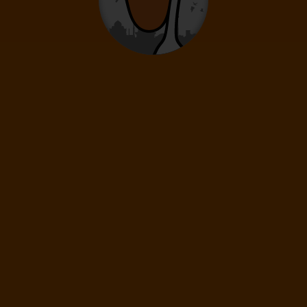
12
- 15
rokov
Deti
0
2
- 11
rokov
Infanti
0
0 - 23 mesiacov
119
€
(1 os.)
ĎALEJ
Cena spolu