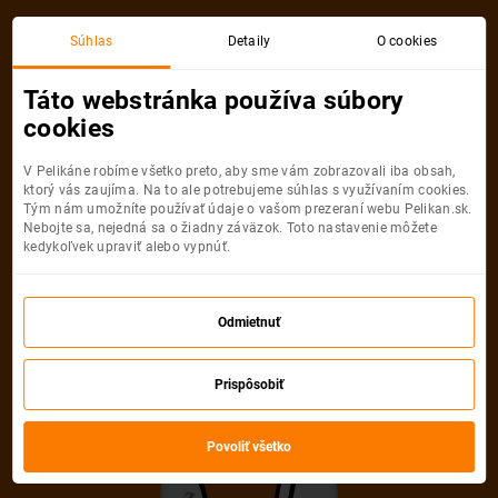
Viedeň
Neapol
Súhlas
Detaily
O cookies
Spiatočná, 1 Osoba
Neapol
Táto webstránka používa súbory
cookies
Viedeň
Neapol
V Pelikáne robíme všetko preto, aby sme vám zobrazovali iba obsah,
ktorý vás zaujíma. Na to ale potrebujeme súhlas s využívaním cookies.
Tým nám umožníte používať údaje o vašom prezeraní webu Pelikan.sk.
Nebojte sa, nejedná sa o žiadny záväzok. Toto nastavenie môžete
kedykoľvek upraviť alebo vypnúť.
Austrian Airlines
119
€
Odmietnuť
Počet pasažierov
Vyberte počet a typ pasažierov
Prispôsobiť
Dospelí
Povoliť všetko
1
Od
16
rokov
Mládežníci
0