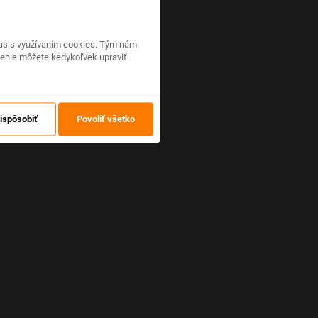
hlas s využívaním cookies. Tým nám
venie môžete kedykoľvek upraviť
ispôsobiť
Povoliť všetko