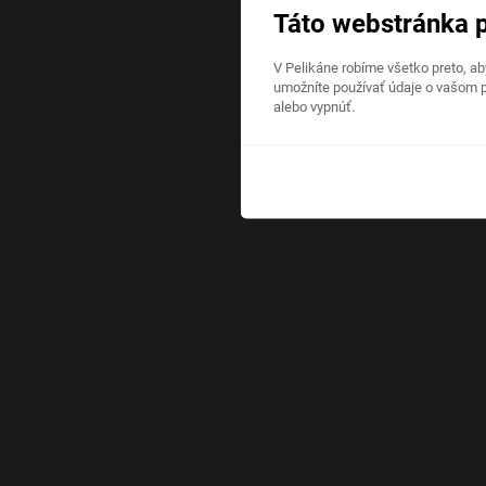
Táto webstránka 
V Pelikáne robíme všetko preto, a
umožníte používať údaje o vašom p
alebo vypnúť.