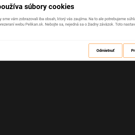
používa súbory cookies
Na stránke nastala neočakávaná chyba
by sme vám zobrazovali iba obsah, ktorý vás zaujíma. Na to ale potrebujeme sú
rezeraní webu Pelikan.sk. Nebojte sa, nejedná sa o žiadny záväzok. Toto nasta
OBNOVIŤ
Odmietnuť
Pr