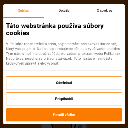
Viedeň
Riga
Súhlas
Detaily
O cookies
Spiatočná, 1 Osoba
Riga
Táto webstránka používa súbory
cookies
Viedeň
Riga
V Pelikáne robíme všetko preto, aby sme vám zobrazovali iba obsah,
ktorý vás zaujíma. Na to ale potrebujeme súhlas s využívaním cookies.
Tým nám umožníte používať údaje o vašom prezeraní webu Pelikan.sk.
Nebojte sa, nejedná sa o žiadny záväzok. Toto nastavenie môžete
kedykoľvek upraviť alebo vypnúť.
Air Baltic
189
€
Odmietnuť
Počet pasažierov
Vyberte počet a typ pasažierov
Prispôsobiť
Dospelí
Povoliť všetko
1
Od
16
rokov
Mládežníci
0