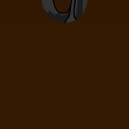
12
- 15
rokov
Deti
0
2
- 11
rokov
Infanti
0
0 - 23 mesiacov
189
€
(1 os.)
ĎALEJ
Cena spolu