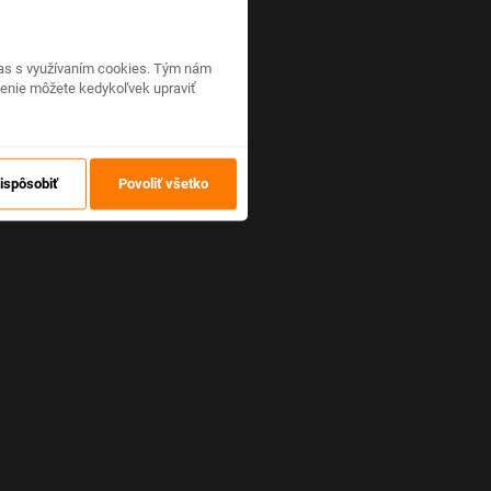
hlas s využívaním cookies. Tým nám
venie môžete kedykoľvek upraviť
ispôsobiť
Povoliť všetko