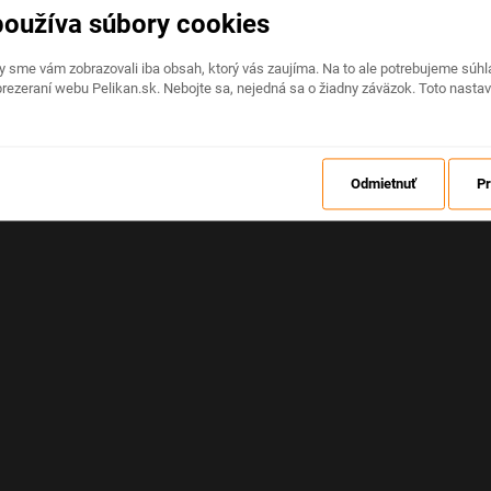
používa súbory cookies
Na stránke nastala neočakávaná chyba
by sme vám zobrazovali iba obsah, ktorý vás zaujíma. Na to ale potrebujeme sú
rezeraní webu Pelikan.sk. Nebojte sa, nejedná sa o žiadny záväzok. Toto nasta
OBNOVIŤ
Odmietnuť
Pr