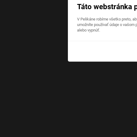
Táto webstránka 
V Pelikáne robíme všetko preto, a
umožníte používať údaje o vašom p
alebo vypnúť.