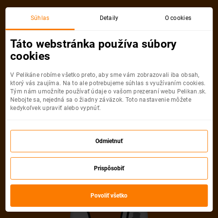
Akciová letenka
Súhlas
Detaily
O cookies
Táto webstránka používa súbory
cookies
V Pelikáne robíme všetko preto, aby sme vám zobrazovali iba obsah,
ktorý vás zaujíma. Na to ale potrebujeme súhlas s využívaním cookies.
Tým nám umožníte používať údaje o vašom prezeraní webu Pelikan.sk.
Nebojte sa, nejedná sa o žiadny záväzok. Toto nastavenie môžete
kedykoľvek upraviť alebo vypnúť.
Ľutujeme, akciová letenka do mesta
už nie je dostupná
Odmietnuť
Vybrať inú akciovú letenku
Prispôsobiť
Povoliť všetko