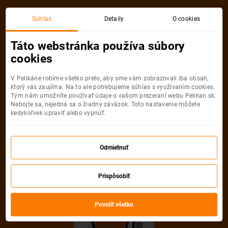
Viedeň
Bangkok
Súhlas
Detaily
O cookies
Spiatočná, 1 Osoba
Bangkok
Táto webstránka používa súbory
cookies
Viedeň
Bangkok
V Pelikáne robíme všetko preto, aby sme vám zobrazovali iba obsah,
ktorý vás zaujíma. Na to ale potrebujeme súhlas s využívaním cookies.
Tým nám umožníte používať údaje o vašom prezeraní webu Pelikan.sk.
Nebojte sa, nejedná sa o žiadny záväzok. Toto nastavenie môžete
kedykoľvek upraviť alebo vypnúť.
Qatar Airways
589
€
Odmietnuť
Počet pasažierov
Vyberte počet a typ pasažierov
Prispôsobiť
Dospelí
Povoliť všetko
1
Od
16
rokov
Mládežníci
0