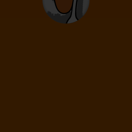
12
- 15
rokov
Deti
0
2
- 11
rokov
Infanti
0
0 - 23 mesiacov
589
€
(1 os.)
ĎALEJ
Cena spolu