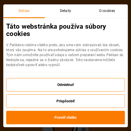
Akciová letenka
Súhlas
Detaily
O cookies
Táto webstránka používa súbory
cookies
V Pelikáne robíme všetko preto, aby sme vám zobrazovali iba obsah,
ktorý vás zaujíma. Na to ale potrebujeme súhlas s využívaním cookies.
Tým nám umožníte používať údaje o vašom prezeraní webu Pelikan.sk.
Nebojte sa, nejedná sa o žiadny záväzok. Toto nastavenie môžete
kedykoľvek upraviť alebo vypnúť.
Ľutujeme, akciová letenka do mesta
už nie je dostupná
Odmietnuť
Vybrať inú akciovú letenku
Prispôsobiť
Povoliť všetko