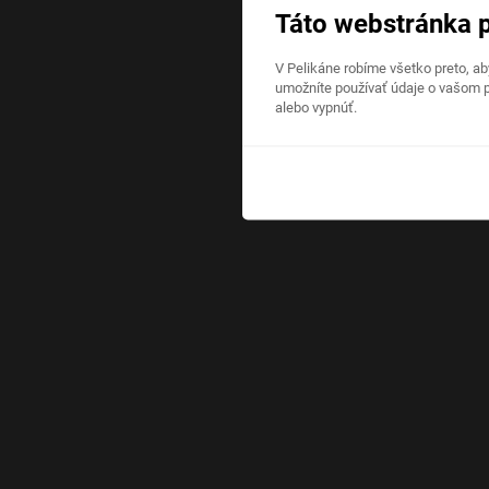
Táto webstránka 
V Pelikáne robíme všetko preto, a
umožníte používať údaje o vašom p
alebo vypnúť.