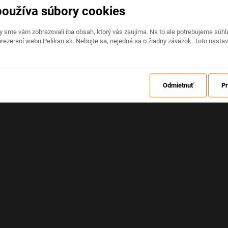
používa súbory cookies
Na stránke nastala neočakávaná chyba
by sme vám zobrazovali iba obsah, ktorý vás zaujíma. Na to ale potrebujeme sú
rezeraní webu Pelikan.sk. Nebojte sa, nejedná sa o žiadny záväzok. Toto nasta
OBNOVIŤ
Odmietnuť
Pr