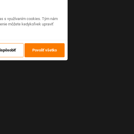
hlas s využívaním cookies. Tým nám
venie môžete kedykoľvek upraviť
ispôsobiť
Povoliť všetko