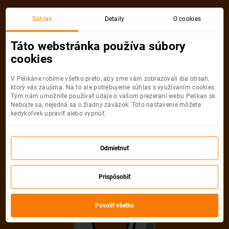
Viedeň
Miláno
Súhlas
Detaily
O cookies
Spiatočná, 1 Osoba
Miláno
Táto webstránka používa súbory
cookies
Viedeň
Miláno
V Pelikáne robíme všetko preto, aby sme vám zobrazovali iba obsah,
ktorý vás zaujíma. Na to ale potrebujeme súhlas s využívaním cookies.
Tým nám umožníte používať údaje o vašom prezeraní webu Pelikan.sk.
Nebojte sa, nejedná sa o žiadny záväzok. Toto nastavenie môžete
kedykoľvek upraviť alebo vypnúť.
Ryanair
67
od
€
Odmietnuť
Počet pasažierov
Prispôsobiť
Spiatočná
Jednosmerná
od
67 €
od
25 €
Dospelí
Povoliť všetko
1
Od
16
rokov
Mládežníci