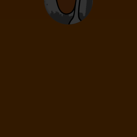
0
12
- 15
rokov
Deti
0
2
- 11
rokov
Infanti
0
0 - 23 mesiacov
67
€
(1 os.)
ĎALEJ
Cena spolu