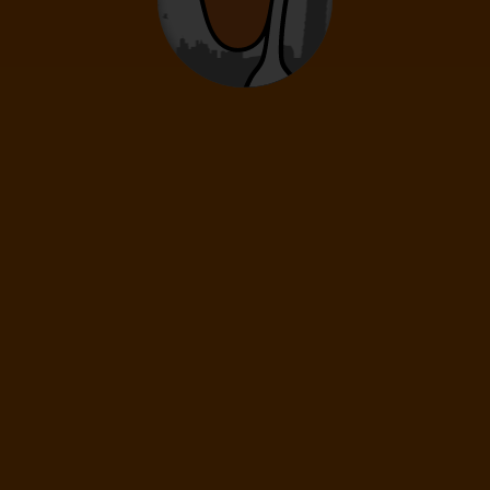
0
12
- 15
rokov
Deti
0
2
- 11
rokov
Infanti
0
0 - 23 mesiacov
96
€
(1 os.)
ĎALEJ
Cena spolu