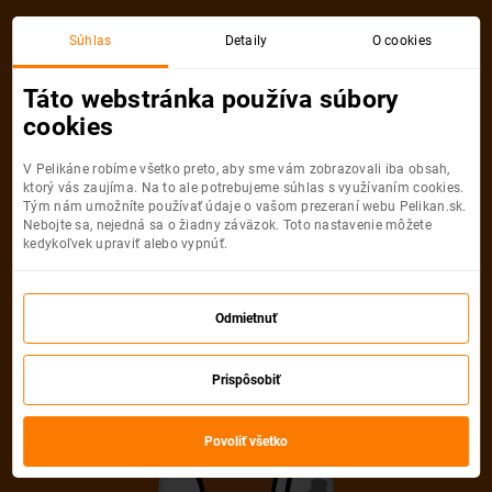
Viedeň
Barcelona
Súhlas
Detaily
O cookies
Spiatočná, 1 Osoba
Barcelona
Táto webstránka používa súbory
cookies
Viedeň
Barcelona
V Pelikáne robíme všetko preto, aby sme vám zobrazovali iba obsah,
ktorý vás zaujíma. Na to ale potrebujeme súhlas s využívaním cookies.
Tým nám umožníte používať údaje o vašom prezeraní webu Pelikan.sk.
Nebojte sa, nejedná sa o žiadny záväzok. Toto nastavenie môžete
kedykoľvek upraviť alebo vypnúť.
Vueling
96
od
€
Odmietnuť
Počet pasažierov
Prispôsobiť
Spiatočná
Jednosmerná
od
96 €
od
34 €
Dospelí
Povoliť všetko
1
Od
16
rokov
Mládežníci