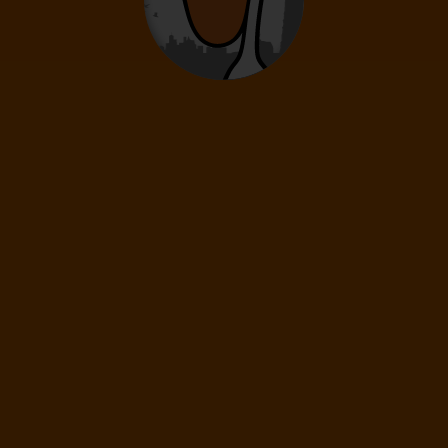
0
12
- 15
rokov
Deti
0
2
- 11
rokov
Infanti
0
0 - 23 mesiacov
61
€
(1 os.)
ĎALEJ
Cena spolu