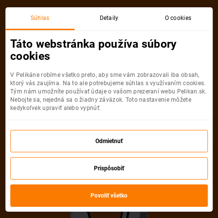
Katowice
Oslo
Súhlas
Detaily
O cookies
Spiatočná, 1 Osoba
Oslo
Táto webstránka používa súbory
cookies
Katowice
Oslo
V Pelikáne robíme všetko preto, aby sme vám zobrazovali iba obsah,
ktorý vás zaujíma. Na to ale potrebujeme súhlas s využívaním cookies.
Tým nám umožníte používať údaje o vašom prezeraní webu Pelikan.sk.
Nebojte sa, nejedná sa o žiadny záväzok. Toto nastavenie môžete
kedykoľvek upraviť alebo vypnúť.
Ryanair
61
od
€
Odmietnuť
Počet pasažierov
Prispôsobiť
Spiatočná
Jednosmerná
od
61 €
od
26 €
Dospelí
Povoliť všetko
1
Od
16
rokov
Mládežníci