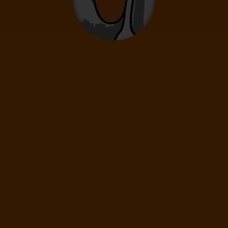
0
2
- 14
rokov
Infanti
0
0 - 23 mesiacov
67
€
(1 os.)
ĎALEJ
Cena spolu