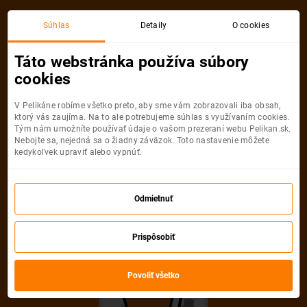
Budapešť
Thessaloniki
Súhlas
Detaily
O cookies
Spiatočná, 1 Osoba
Thessaloniki
Táto webstránka používa súbory
cookies
Budapešť
Thessaloniki
V Pelikáne robíme všetko preto, aby sme vám zobrazovali iba obsah,
ktorý vás zaujíma. Na to ale potrebujeme súhlas s využívaním cookies.
Tým nám umožníte používať údaje o vašom prezeraní webu Pelikan.sk.
Nebojte sa, nejedná sa o žiadny záväzok. Toto nastavenie môžete
kedykoľvek upraviť alebo vypnúť.
Wizz Air
67
od
€
Odmietnuť
Počet pasažierov
Prispôsobiť
Spiatočná
Jednosmerná
od
67 €
od
33 €
Dospelí
Povoliť všetko
1
Od
14
rokov
Deti