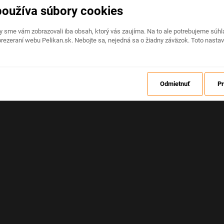
používa súbory cookies
Na stránke nastala neočakávaná chyba
by sme vám zobrazovali iba obsah, ktorý vás zaujíma. Na to ale potrebujeme sú
rezeraní webu Pelikan.sk. Nebojte sa, nejedná sa o žiadny záväzok. Toto nasta
OBNOVIŤ
Odmietnuť
Pr