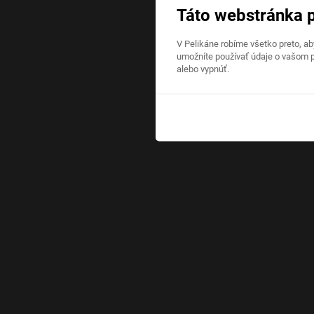
Táto webstránka 
V Pelikáne robíme všetko preto, a
umožníte používať údaje o vašom p
alebo vypnúť.