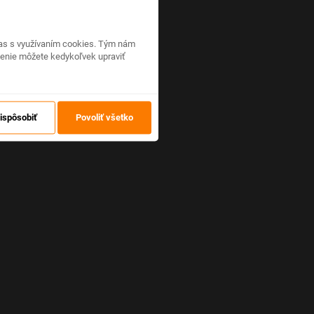
hlas s využívaním cookies. Tým nám
venie môžete kedykoľvek upraviť
ispôsobiť
Povoliť všetko