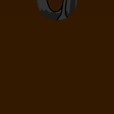
0
12
- 15
rokov
Deti
0
2
- 11
rokov
Infanti
0
0 - 23 mesiacov
39
€
(1 os.)
ĎALEJ
Cena spolu