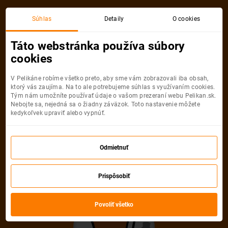
Bratislava
Gdansk
Súhlas
Detaily
O cookies
Spiatočná, 1 Osoba
Gdansk
Táto webstránka používa súbory
cookies
Bratislava
Gdansk
V Pelikáne robíme všetko preto, aby sme vám zobrazovali iba obsah,
ktorý vás zaujíma. Na to ale potrebujeme súhlas s využívaním cookies.
Tým nám umožníte používať údaje o vašom prezeraní webu Pelikan.sk.
Nebojte sa, nejedná sa o žiadny záväzok. Toto nastavenie môžete
kedykoľvek upraviť alebo vypnúť.
Ryanair
39
od
€
Odmietnuť
Počet pasažierov
Prispôsobiť
Spiatočná
Jednosmerná
od
39 €
od
20 €
Dospelí
Povoliť všetko
1
Od
16
rokov
Mládežníci