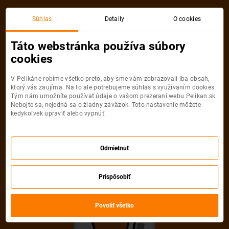
Budapešť
Gran Canaria
Súhlas
Detaily
O cookies
Spiatočná, 1 Osoba
Gran Canaria
Táto webstránka používa súbory
cookies
Budapešť
Gran Canaria
V Pelikáne robíme všetko preto, aby sme vám zobrazovali iba obsah,
ktorý vás zaujíma. Na to ale potrebujeme súhlas s využívaním cookies.
Tým nám umožníte používať údaje o vašom prezeraní webu Pelikan.sk.
Nebojte sa, nejedná sa o žiadny záväzok. Toto nastavenie môžete
kedykoľvek upraviť alebo vypnúť.
Wizz Air
221
od
€
Odmietnuť
Počet pasažierov
Prispôsobiť
Spiatočná
Jednosmerná
od
221 €
od
88 €
Dospelí
Povoliť všetko
1
Od
14
rokov
Deti