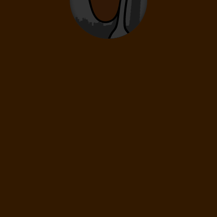
0
2
- 14
rokov
Infanti
0
0 - 23 mesiacov
34
€
(1 os.)
ĎALEJ
Cena spolu