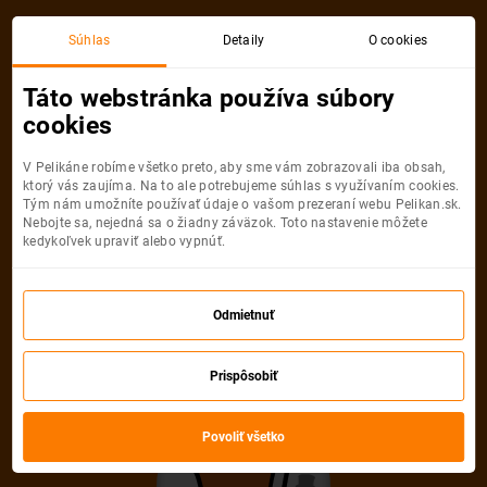
Bratislava
Palermo Sicília
Súhlas
Detaily
O cookies
Spiatočná, 1 Osoba
Palermo Sicília
Táto webstránka používa súbory
cookies
Bratislava
Palermo Sicília
V Pelikáne robíme všetko preto, aby sme vám zobrazovali iba obsah,
ktorý vás zaujíma. Na to ale potrebujeme súhlas s využívaním cookies.
Tým nám umožníte používať údaje o vašom prezeraní webu Pelikan.sk.
Nebojte sa, nejedná sa o žiadny záväzok. Toto nastavenie môžete
kedykoľvek upraviť alebo vypnúť.
Wizz Air
34
od
€
Odmietnuť
Počet pasažierov
Prispôsobiť
Spiatočná
Jednosmerná
od
34 €
od
17 €
Dospelí
Povoliť všetko
1
Od
14
rokov
Deti