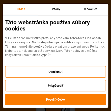
Budapešť
Podgorica
Súhlas
Detaily
O cookies
Spiatočná, 1 Osoba
Podgorica
Táto webstránka používa súbory
cookies
Budapešť
Podgorica
V Pelikáne robíme všetko preto, aby sme vám zobrazovali iba obsah,
ktorý vás zaujíma. Na to ale potrebujeme súhlas s využívaním cookies.
Tým nám umožníte používať údaje o vašom prezeraní webu Pelikan.sk.
Nebojte sa, nejedná sa o žiadny záväzok. Toto nastavenie môžete
kedykoľvek upraviť alebo vypnúť.
Wizz Air
66
od
€
Odmietnuť
Počet pasažierov
Prispôsobiť
Spiatočná
Jednosmerná
od
66 €
od
27 €
Dospelí
Povoliť všetko
1
Od
14
rokov
Deti