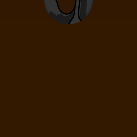
0
2
- 14
rokov
Infanti
0
0 - 23 mesiacov
66
€
(1 os.)
ĎALEJ
Cena spolu