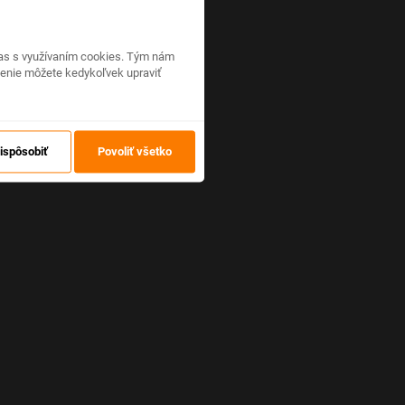
hlas s využívaním cookies. Tým nám
venie môžete kedykoľvek upraviť
ispôsobiť
Povoliť všetko