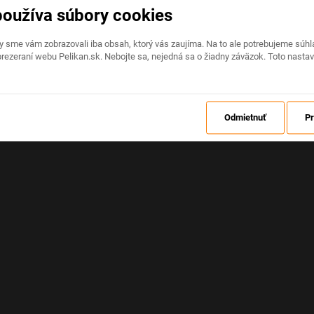
používa súbory cookies
Na stránke nastala neočakávaná chyba
by sme vám zobrazovali iba obsah, ktorý vás zaujíma. Na to ale potrebujeme sú
rezeraní webu Pelikan.sk. Nebojte sa, nejedná sa o žiadny záväzok. Toto nasta
OBNOVIŤ
Odmietnuť
Pr