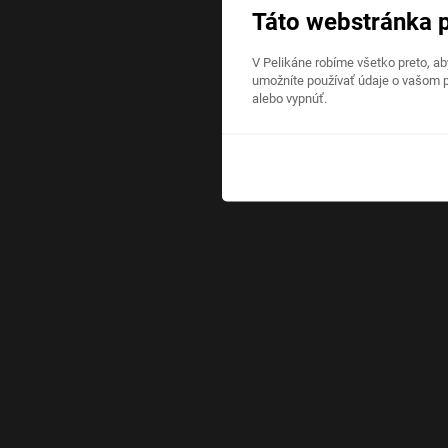
Táto webstránka 
V Pelikáne robíme všetko preto, a
umožníte používať údaje o vašom p
alebo vypnúť.