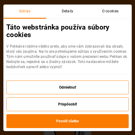
Bratislava
Mykonos
Súhlas
Detaily
O cookies
Spiatočná, 1 Osoba
Mykonos
Táto webstránka používa súbory
cookies
Bratislava
Mykonos
V Pelikáne robíme všetko preto, aby sme vám zobrazovali iba obsah,
ktorý vás zaujíma. Na to ale potrebujeme súhlas s využívaním cookies.
Tým nám umožníte používať údaje o vašom prezeraní webu Pelikan.sk.
Nebojte sa, nejedná sa o žiadny záväzok. Toto nastavenie môžete
kedykoľvek upraviť alebo vypnúť.
Wizz Air
69
od
€
Odmietnuť
Počet pasažierov
Prispôsobiť
Spiatočná
Jednosmerná
od
69 €
od
35 €
Dospelí
Povoliť všetko
1
Od
14
rokov
Deti