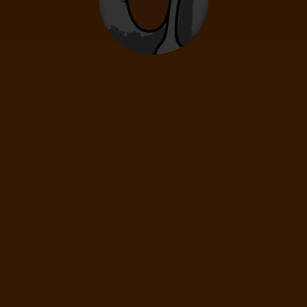
0
2
- 14
rokov
Infanti
0
0 - 23 mesiacov
69
€
(1 os.)
ĎALEJ
Cena spolu