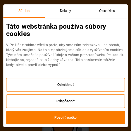
Bratislava
Podgorica
Súhlas
Detaily
O cookies
Spiatočná, 1 Osoba
Podgorica
Táto webstránka používa súbory
cookies
Bratislava
Podgorica
V Pelikáne robíme všetko preto, aby sme vám zobrazovali iba obsah,
ktorý vás zaujíma. Na to ale potrebujeme súhlas s využívaním cookies.
Tým nám umožníte používať údaje o vašom prezeraní webu Pelikan.sk.
Nebojte sa, nejedná sa o žiadny záväzok. Toto nastavenie môžete
kedykoľvek upraviť alebo vypnúť.
Wizz Air
49
od
€
Odmietnuť
Počet pasažierov
Prispôsobiť
Spiatočná
Jednosmerná
od
49 €
od
25 €
Dospelí
Povoliť všetko
1
Od
14
rokov
Deti