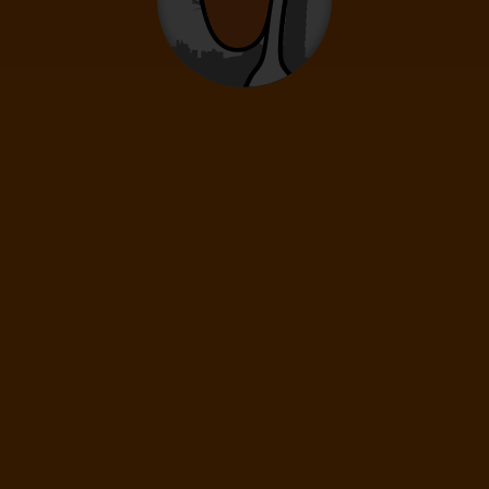
0
2
- 14
rokov
Infanti
0
0 - 23 mesiacov
49
€
(1 os.)
ĎALEJ
Cena spolu