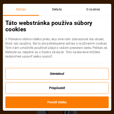
Budapešť
Pisa
Súhlas
Detaily
O cookies
Spiatočná, 1 Osoba
Pisa
Táto webstránka používa súbory
cookies
Budapešť
Pisa
V Pelikáne robíme všetko preto, aby sme vám zobrazovali iba obsah,
ktorý vás zaujíma. Na to ale potrebujeme súhlas s využívaním cookies.
Tým nám umožníte používať údaje o vašom prezeraní webu Pelikan.sk.
Nebojte sa, nejedná sa o žiadny záväzok. Toto nastavenie môžete
kedykoľvek upraviť alebo vypnúť.
Ryanair
70
od
€
Odmietnuť
Počet pasažierov
Prispôsobiť
Spiatočná
Jednosmerná
od
70 €
od
31 €
Dospelí
Povoliť všetko
1
Od
16
rokov
Mládežníci