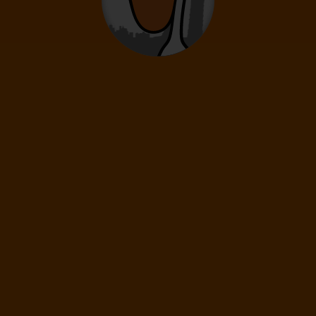
0
12
- 15
rokov
Deti
0
2
- 11
rokov
Infanti
0
0 - 23 mesiacov
70
€
(1 os.)
ĎALEJ
Cena spolu