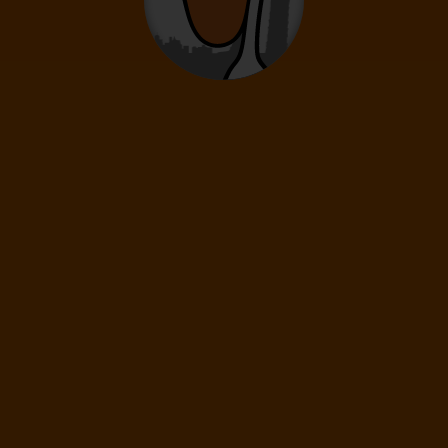
0
12
- 15
rokov
Deti
0
2
- 11
rokov
Infanti
0
0 - 23 mesiacov
49
€
(1 os.)
ĎALEJ
Cena spolu