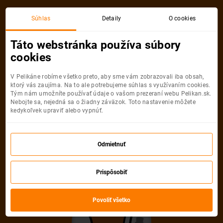
Bratislava
Malta
Súhlas
Detaily
O cookies
Spiatočná, 1 Osoba
Malta
Táto webstránka používa súbory
cookies
Bratislava
Malta
V Pelikáne robíme všetko preto, aby sme vám zobrazovali iba obsah,
ktorý vás zaujíma. Na to ale potrebujeme súhlas s využívaním cookies.
Tým nám umožníte používať údaje o vašom prezeraní webu Pelikan.sk.
Nebojte sa, nejedná sa o žiadny záväzok. Toto nastavenie môžete
kedykoľvek upraviť alebo vypnúť.
Ryanair
49
od
€
Odmietnuť
Počet pasažierov
Prispôsobiť
Spiatočná
Jednosmerná
od
49 €
od
25 €
Dospelí
Povoliť všetko
1
Od
16
rokov
Mládežníci