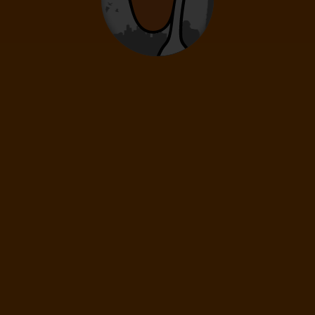
0
12
- 15
rokov
Deti
0
2
- 11
rokov
Infanti
0
0 - 23 mesiacov
188
€
(1 os.)
ĎALEJ
Cena spolu