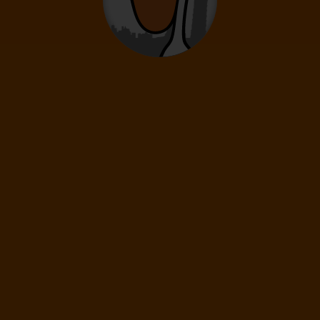
0
12
- 15
rokov
Deti
0
2
- 11
rokov
Infanti
0
0 - 23 mesiacov
70
€
(1 os.)
ĎALEJ
Cena spolu