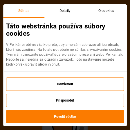
Viedeň
Barcelona
Súhlas
Detaily
O cookies
Spiatočná, 1 Osoba
Barcelona
Táto webstránka používa súbory
cookies
Viedeň
Barcelona
V Pelikáne robíme všetko preto, aby sme vám zobrazovali iba obsah,
ktorý vás zaujíma. Na to ale potrebujeme súhlas s využívaním cookies.
Tým nám umožníte používať údaje o vašom prezeraní webu Pelikan.sk.
Nebojte sa, nejedná sa o žiadny záväzok. Toto nastavenie môžete
kedykoľvek upraviť alebo vypnúť.
Ryanair
70
od
€
Odmietnuť
Počet pasažierov
Prispôsobiť
Spiatočná
Jednosmerná
od
70 €
od
35 €
Dospelí
Povoliť všetko
1
Od
16
rokov
Mládežníci