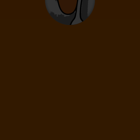
0
12
- 15
rokov
Deti
0
2
- 11
rokov
Infanti
0
0 - 23 mesiacov
135
€
(1 os.)
ĎALEJ
Cena spolu