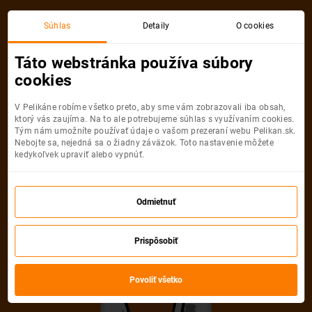
Budapešť
Sevilla
Súhlas
Detaily
O cookies
Spiatočná, 1 Osoba
Sevilla
Táto webstránka používa súbory
cookies
Budapešť
Sevilla
V Pelikáne robíme všetko preto, aby sme vám zobrazovali iba obsah,
ktorý vás zaujíma. Na to ale potrebujeme súhlas s využívaním cookies.
Tým nám umožníte používať údaje o vašom prezeraní webu Pelikan.sk.
Nebojte sa, nejedná sa o žiadny záväzok. Toto nastavenie môžete
kedykoľvek upraviť alebo vypnúť.
Ryanair
135
od
€
Odmietnuť
Počet pasažierov
Prispôsobiť
Spiatočná
Jednosmerná
od
135 €
od
60 €
Dospelí
Povoliť všetko
1
Od
16
rokov
Mládežníci