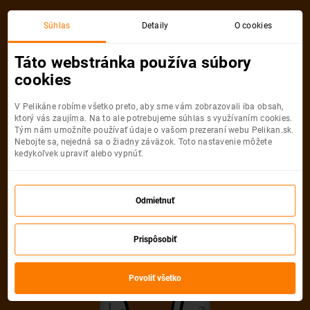
Budapešť
Malta
Súhlas
Detaily
O cookies
Spiatočná, 1 Osoba
Malta
Táto webstránka používa súbory
cookies
Budapešť
Malta
V Pelikáne robíme všetko preto, aby sme vám zobrazovali iba obsah,
ktorý vás zaujíma. Na to ale potrebujeme súhlas s využívaním cookies.
Tým nám umožníte používať údaje o vašom prezeraní webu Pelikan.sk.
Nebojte sa, nejedná sa o žiadny záväzok. Toto nastavenie môžete
kedykoľvek upraviť alebo vypnúť.
Ryanair
66
od
€
Odmietnuť
Počet pasažierov
Prispôsobiť
Spiatočná
Jednosmerná
od
66 €
od
26 €
Dospelí
Povoliť všetko
1
Od
16
rokov
Mládežníci