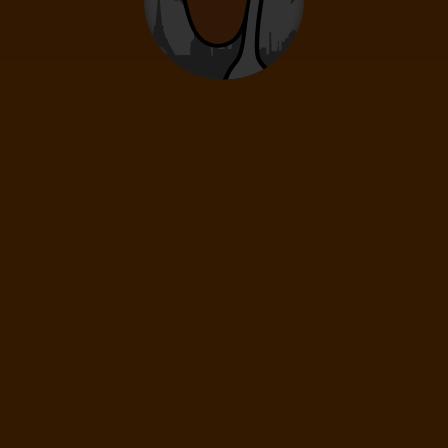
0
12
- 15
rokov
Deti
0
2
- 11
rokov
Infanti
0
0 - 23 mesiacov
66
€
(1 os.)
ĎALEJ
Cena spolu