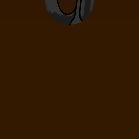
0
2
- 14
rokov
Infanti
0
0 - 23 mesiacov
75
€
(1 os.)
ĎALEJ
Cena spolu