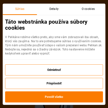
Budapešť
Alghero Sardínia
Súhlas
Detaily
O cookies
Spiatočná, 1 Osoba
Alghero Sardínia
Táto webstránka používa súbory
cookies
Budapešť
Alghero Sardínia
V Pelikáne robíme všetko preto, aby sme vám zobrazovali iba obsah,
ktorý vás zaujíma. Na to ale potrebujeme súhlas s využívaním cookies.
Tým nám umožníte používať údaje o vašom prezeraní webu Pelikan.sk.
Nebojte sa, nejedná sa o žiadny záväzok. Toto nastavenie môžete
kedykoľvek upraviť alebo vypnúť.
Wizz Air
75
od
€
Odmietnuť
Počet pasažierov
Prispôsobiť
Spiatočná
Jednosmerná
od
75 €
od
32 €
Dospelí
Povoliť všetko
1
Od
14
rokov
Deti