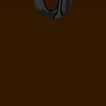
0
12
- 15
rokov
Deti
0
2
- 11
rokov
Infanti
0
0 - 23 mesiacov
69
€
(1 os.)
ĎALEJ
Cena spolu