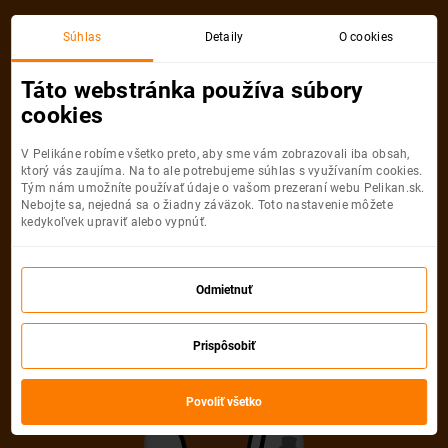
Budapešť
Londýn
Súhlas
Detaily
O cookies
Spiatočná, 1 Osoba
Londýn
Táto webstránka používa súbory
cookies
Budapešť
Londýn
V Pelikáne robíme všetko preto, aby sme vám zobrazovali iba obsah,
ktorý vás zaujíma. Na to ale potrebujeme súhlas s využívaním cookies.
Tým nám umožníte používať údaje o vašom prezeraní webu Pelikan.sk.
Nebojte sa, nejedná sa o žiadny záväzok. Toto nastavenie môžete
kedykoľvek upraviť alebo vypnúť.
Ryanair
69
od
€
Odmietnuť
Počet pasažierov
Prispôsobiť
Spiatočná
Jednosmerná
od
69 €
od
35 €
Dospelí
Povoliť všetko
1
Od
16
rokov
Mládežníci