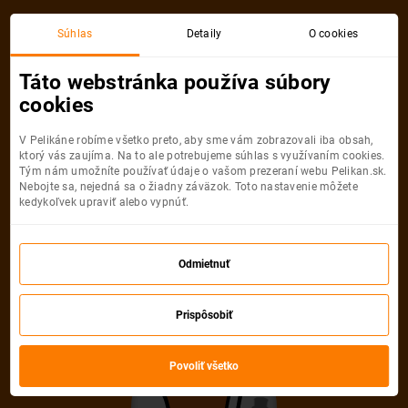
Viedeň
Atény
Súhlas
Detaily
O cookies
Spiatočná, 1 Osoba
Atény
Táto webstránka používa súbory
cookies
Viedeň
Atény
V Pelikáne robíme všetko preto, aby sme vám zobrazovali iba obsah,
ktorý vás zaujíma. Na to ale potrebujeme súhlas s využívaním cookies.
Tým nám umožníte používať údaje o vašom prezeraní webu Pelikan.sk.
Nebojte sa, nejedná sa o žiadny záväzok. Toto nastavenie môžete
kedykoľvek upraviť alebo vypnúť.
Ryanair
49
od
€
Odmietnuť
Počet pasažierov
Prispôsobiť
Spiatočná
Jednosmerná
od
49 €
od
21 €
Dospelí
Povoliť všetko
1
Od
16
rokov
Mládežníci