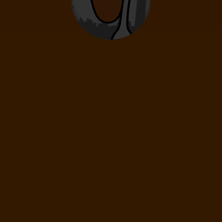
0
12
- 15
rokov
Deti
0
2
- 11
rokov
Infanti
0
0 - 23 mesiacov
49
€
(1 os.)
ĎALEJ
Cena spolu