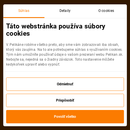
Súhlas
Detaily
O cookies
Táto webstránka používa súbory
cookies
V Pelikáne robíme všetko preto, aby sme vám zobrazovali iba obsah,
ktorý vás zaujíma. Na to ale potrebujeme súhlas s využívaním cookies.
Tým nám umožníte používať údaje o vašom prezeraní webu Pelikan.sk.
Akciové
letenky
Nebojte sa, nejedná sa o žiadny záväzok. Toto nastavenie môžete
kedykoľvek upraviť alebo vypnúť.
Kam chcete cestovať?
Odmietnuť
696
Vybrali sme
Prispôsobiť
akciových kalendárov
Povoliť všetko
Zobraziť ponuky