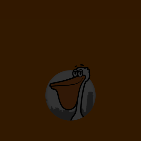
Top ponuky
Kanada
Toronto
Viedeň
Toronto
689
€
od
Kontinenty
Afrika
Austrália/Oceánia