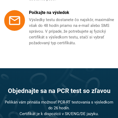
Počkajte na výsledok
Výsledky testu dostanete čo najskôr, maximálne
však do 48 hodín priamo na e-mail alebo SMS
správou. V prípade, že potrebujete aj fyzický
certifikát s výsledkom testu, stačí si vybrať
požadovaný typ certifikátu.
Objednajte sa na PCR test so zľavou
Pelikán vám prináša možnosť PCR-RT testovania s výsledkom
do 26 hodín.
Certifikát je k dispozícii v SK/ENG/DE jazyku.