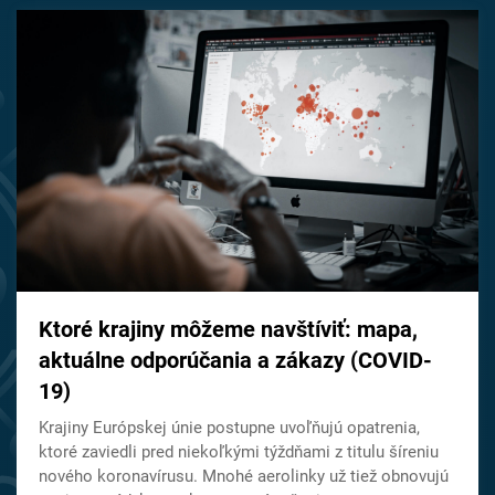
Ktoré krajiny môžeme navštíviť: mapa,
aktuálne odporúčania a zákazy (COVID-
19)
Krajiny Európskej únie postupne uvoľňujú opatrenia,
ktoré zaviedli pred niekoľkými týždňami z titulu šíreniu
nového koronavírusu. Mnohé aerolinky už tiež obnovujú