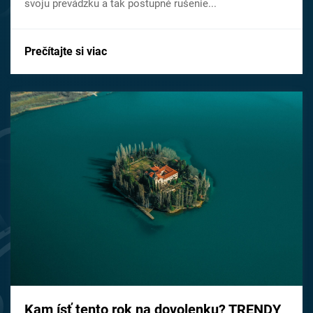
svoju prevádzku a tak postupné rušenie...
Prečítajte si viac
Kam ísť tento rok na dovolenku? TRENDY