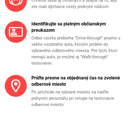
Chráňte seba aj ostatných a dbajte na to, aby
ste mali dýchacie cesty prekryté rúškom.
Identifikujte sa platným občianskym
preukazom
Odber vzorky prebieha “Drive-through” priamo z
vášho osobného auta, ktorým prídete do
vybraného odberového miesta. Pre tých, ktorí
nemajú auto, je možné aj "Walk-through"
testovanie.
Príďte presne na objednaný čas na zvolené
odberové miesto
Po príchode na vybrané miesto sa riaďte
pokynmi personálu pri vstupe na testovacie
odberové miesto.