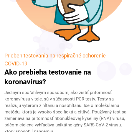
Priebeh testovania na respiračné ochorenie
COVID‑19
Ako prebieha testovanie na
koronavírus?
Jediným spoľahlivým spôsobom, ako zistiť prítomnosť
koronavírusu v tele, sú v súčasnosti PCR testy. Testy sa
realizujú výterom z hltanu a nosohltanu. Ide o molekulárnu
metódu, ktorá je vysoko špecifická a citlivá. Používaný test sa
zameriava na prítomnosť ribonukleovej kyseliny (RNA) vírusu,
pričom cielene vyhľadáva unikátne gény SARS-CoV-2 vírusu,
ktorý spôsobil pandémiu.