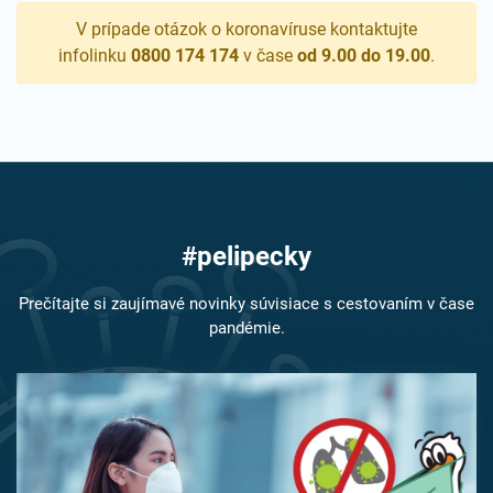
V prípade otázok o koronavíruse kontaktujte
infolinku
0800 174 174
v čase
od 9.00 do 19.00
.
#pelipecky
Prečítajte si zaujímavé novinky súvisiace s cestovaním v čase
pandémie.