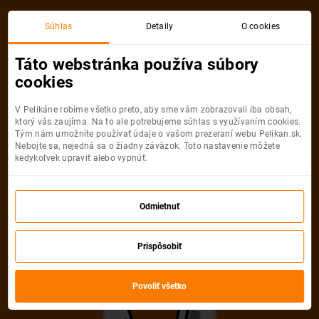
Akciová letenka
Súhlas
Detaily
O cookies
Táto webstránka používa súbory
cookies
V Pelikáne robíme všetko preto, aby sme vám zobrazovali iba obsah,
ktorý vás zaujíma. Na to ale potrebujeme súhlas s využívaním cookies.
Tým nám umožníte používať údaje o vašom prezeraní webu Pelikan.sk.
Nebojte sa, nejedná sa o žiadny záväzok. Toto nastavenie môžete
kedykoľvek upraviť alebo vypnúť.
Ľutujeme, akciová letenka do mesta
už nie je dostupná
Odmietnuť
Vybrať inú akciovú letenku
Prispôsobiť
Povoliť všetko