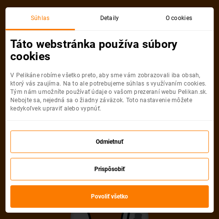
Akciová letenka
Súhlas
Detaily
O cookies
Táto webstránka používa súbory
cookies
V Pelikáne robíme všetko preto, aby sme vám zobrazovali iba obsah,
ktorý vás zaujíma. Na to ale potrebujeme súhlas s využívaním cookies.
Tým nám umožníte používať údaje o vašom prezeraní webu Pelikan.sk.
Nebojte sa, nejedná sa o žiadny záväzok. Toto nastavenie môžete
kedykoľvek upraviť alebo vypnúť.
Ľutujeme, akciová letenka do mesta
už nie je dostupná
Odmietnuť
Vybrať inú akciovú letenku
Prispôsobiť
Povoliť všetko