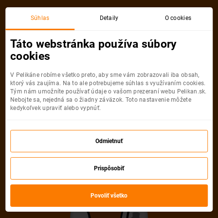
Akciová letenka
Súhlas
Detaily
O cookies
Táto webstránka používa súbory
cookies
V Pelikáne robíme všetko preto, aby sme vám zobrazovali iba obsah,
ktorý vás zaujíma. Na to ale potrebujeme súhlas s využívaním cookies.
Tým nám umožníte používať údaje o vašom prezeraní webu Pelikan.sk.
Nebojte sa, nejedná sa o žiadny záväzok. Toto nastavenie môžete
kedykoľvek upraviť alebo vypnúť.
Ľutujeme, akciová letenka do mesta
už nie je dostupná
Odmietnuť
Vybrať inú akciovú letenku
Prispôsobiť
Povoliť všetko