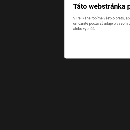
Táto webstránka 
V Pelikáne robíme všetko preto, a
umožníte používať údaje o vašom p
alebo vypnúť.