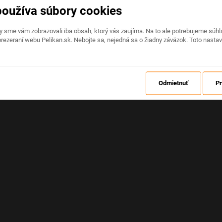
používa súbory cookies
Na stránke nastala neočakávaná chyba
by sme vám zobrazovali iba obsah, ktorý vás zaujíma. Na to ale potrebujeme sú
rezeraní webu Pelikan.sk. Nebojte sa, nejedná sa o žiadny záväzok. Toto nasta
OBNOVIŤ
Odmietnuť
Pr