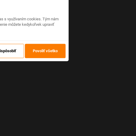
hlas s využívaním cookies. Tým nám
venie môžete kedykoľvek upraviť
ispôsobiť
Povoliť všetko