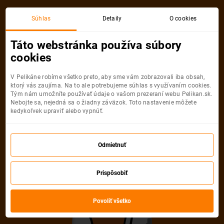
Akciová letenka
Súhlas
Detaily
O cookies
Táto webstránka používa súbory
cookies
V Pelikáne robíme všetko preto, aby sme vám zobrazovali iba obsah,
ktorý vás zaujíma. Na to ale potrebujeme súhlas s využívaním cookies.
Tým nám umožníte používať údaje o vašom prezeraní webu Pelikan.sk.
Nebojte sa, nejedná sa o žiadny záväzok. Toto nastavenie môžete
kedykoľvek upraviť alebo vypnúť.
Ľutujeme, akciová letenka do mesta
už nie je dostupná
Odmietnuť
Vybrať inú akciovú letenku
Prispôsobiť
Povoliť všetko