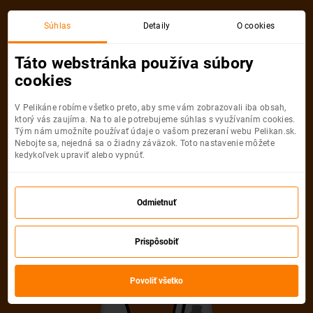
Akciová letenka
Súhlas
Detaily
O cookies
Táto webstránka používa súbory
cookies
V Pelikáne robíme všetko preto, aby sme vám zobrazovali iba obsah,
ktorý vás zaujíma. Na to ale potrebujeme súhlas s využívaním cookies.
Tým nám umožníte používať údaje o vašom prezeraní webu Pelikan.sk.
Nebojte sa, nejedná sa o žiadny záväzok. Toto nastavenie môžete
kedykoľvek upraviť alebo vypnúť.
Ľutujeme, akciová letenka do mesta
už nie je dostupná
Odmietnuť
Vybrať inú akciovú letenku
Prispôsobiť
Povoliť všetko