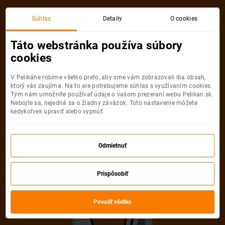
Akciová letenka
Súhlas
Detaily
O cookies
Táto webstránka používa súbory
cookies
V Pelikáne robíme všetko preto, aby sme vám zobrazovali iba obsah,
ktorý vás zaujíma. Na to ale potrebujeme súhlas s využívaním cookies.
Tým nám umožníte používať údaje o vašom prezeraní webu Pelikan.sk.
Nebojte sa, nejedná sa o žiadny záväzok. Toto nastavenie môžete
kedykoľvek upraviť alebo vypnúť.
Ľutujeme, akciová letenka do mesta
už nie je dostupná
Odmietnuť
Vybrať inú akciovú letenku
Prispôsobiť
Povoliť všetko