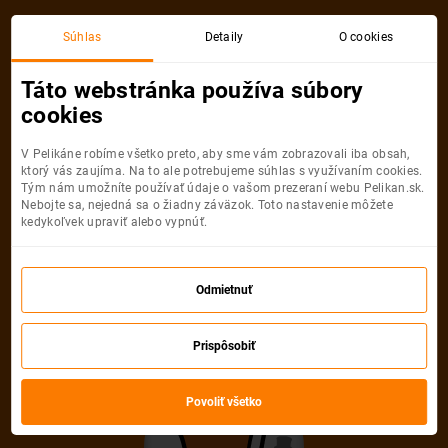
Akciová letenka
Súhlas
Detaily
O cookies
Táto webstránka používa súbory
cookies
V Pelikáne robíme všetko preto, aby sme vám zobrazovali iba obsah,
ktorý vás zaujíma. Na to ale potrebujeme súhlas s využívaním cookies.
Tým nám umožníte používať údaje o vašom prezeraní webu Pelikan.sk.
Nebojte sa, nejedná sa o žiadny záväzok. Toto nastavenie môžete
kedykoľvek upraviť alebo vypnúť.
Ľutujeme, akciová letenka do mesta
už nie je dostupná
Odmietnuť
Vybrať inú akciovú letenku
Prispôsobiť
Povoliť všetko