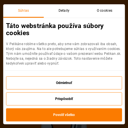
Viedeň
Neapol
Súhlas
Detaily
O cookies
Spiatočná, 1 Osoba
Neapol
Táto webstránka používa súbory
cookies
Viedeň
Neapol
V Pelikáne robíme všetko preto, aby sme vám zobrazovali iba obsah,
ktorý vás zaujíma. Na to ale potrebujeme súhlas s využívaním cookies.
Tým nám umožníte používať údaje o vašom prezeraní webu Pelikan.sk.
Nebojte sa, nejedná sa o žiadny záväzok. Toto nastavenie môžete
kedykoľvek upraviť alebo vypnúť.
Ryanair
52
od
€
Odmietnuť
Počet pasažierov
Prispôsobiť
Spiatočná
Jednosmerná
od
52 €
od
26 €
Dospelí
Povoliť všetko
1
Od
16
rokov
Mládežníci