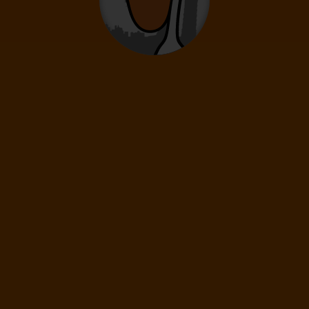
0
12
- 15
rokov
Deti
0
2
- 11
rokov
Infanti
0
0 - 23 mesiacov
52
€
(1 os.)
ĎALEJ
Cena spolu