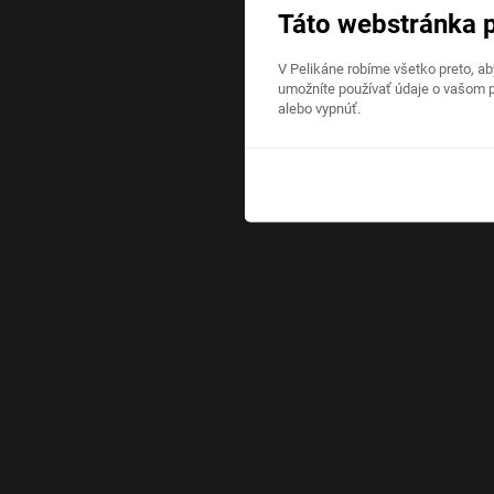
Táto webstránka 
V Pelikáne robíme všetko preto, a
umožníte používať údaje o vašom p
alebo vypnúť.