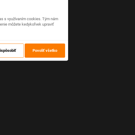
hlas s využívaním cookies. Tým nám
venie môžete kedykoľvek upraviť
ispôsobiť
Povoliť všetko