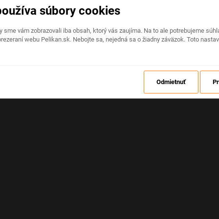
používa súbory cookies
Na stránke nastala neočakávaná chyba
by sme vám zobrazovali iba obsah, ktorý vás zaujíma. Na to ale potrebujeme sú
rezeraní webu Pelikan.sk. Nebojte sa, nejedná sa o žiadny záväzok. Toto nasta
OBNOVIŤ
Odmietnuť
Pr