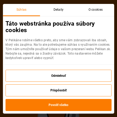
Akciová letenka
Súhlas
Detaily
O cookies
Táto webstránka používa súbory
cookies
V Pelikáne robíme všetko preto, aby sme vám zobrazovali iba obsah,
ktorý vás zaujíma. Na to ale potrebujeme súhlas s využívaním cookies.
Tým nám umožníte používať údaje o vašom prezeraní webu Pelikan.sk.
Nebojte sa, nejedná sa o žiadny záväzok. Toto nastavenie môžete
kedykoľvek upraviť alebo vypnúť.
Ľutujeme, akciová letenka do mesta
už nie je dostupná
Odmietnuť
Vybrať inú akciovú letenku
Prispôsobiť
Povoliť všetko