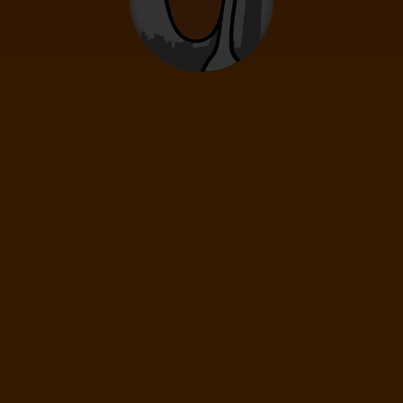
0
12
- 15
rokov
Deti
0
2
- 11
rokov
Infanti
0
0 - 23 mesiacov
89
€
(1 os.)
ĎALEJ
Cena spolu