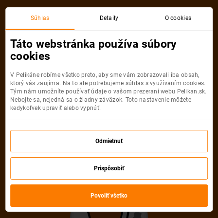
Viedeň
Faro
Súhlas
Detaily
O cookies
Spiatočná, 1 Osoba
Faro
Táto webstránka používa súbory
cookies
Viedeň
Faro
V Pelikáne robíme všetko preto, aby sme vám zobrazovali iba obsah,
ktorý vás zaujíma. Na to ale potrebujeme súhlas s využívaním cookies.
Tým nám umožníte používať údaje o vašom prezeraní webu Pelikan.sk.
Nebojte sa, nejedná sa o žiadny záväzok. Toto nastavenie môžete
kedykoľvek upraviť alebo vypnúť.
Ryanair
89
od
€
Odmietnuť
Počet pasažierov
Prispôsobiť
Spiatočná
Jednosmerná
od
89 €
od
40 €
Dospelí
Povoliť všetko
1
Od
16
rokov
Mládežníci