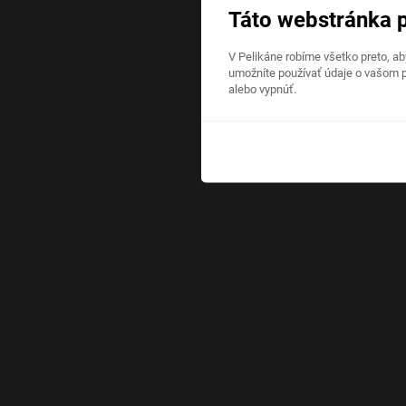
Táto webstránka 
V Pelikáne robíme všetko preto, a
umožníte používať údaje o vašom p
alebo vypnúť.