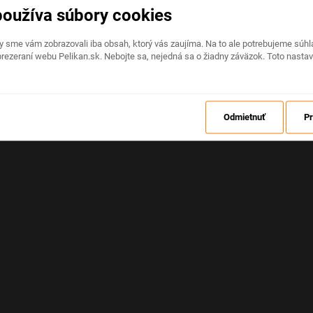
používa súbory cookies
Na stránke nastala neočakávaná chyba
by sme vám zobrazovali iba obsah, ktorý vás zaujíma. Na to ale potrebujeme sú
rezeraní webu Pelikan.sk. Nebojte sa, nejedná sa o žiadny záväzok. Toto nasta
OBNOVIŤ
Odmietnuť
Pr