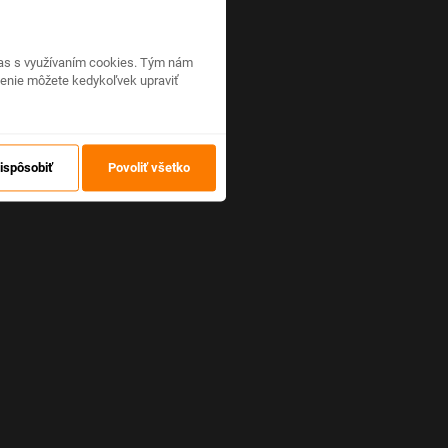
hlas s využívaním cookies. Tým nám
venie môžete kedykoľvek upraviť
ispôsobiť
Povoliť všetko