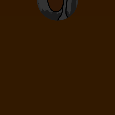
0
12
- 15
rokov
Deti
0
2
- 11
rokov
Infanti
0
0 - 23 mesiacov
69
€
(1 os.)
ĎALEJ
Cena spolu