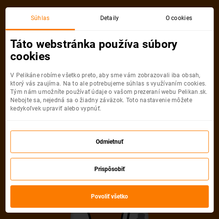
Viedeň
Valencia
Súhlas
Detaily
O cookies
Spiatočná, 1 Osoba
Valencia
Táto webstránka používa súbory
cookies
Viedeň
Valencia
V Pelikáne robíme všetko preto, aby sme vám zobrazovali iba obsah,
ktorý vás zaujíma. Na to ale potrebujeme súhlas s využívaním cookies.
Tým nám umožníte používať údaje o vašom prezeraní webu Pelikan.sk.
Nebojte sa, nejedná sa o žiadny záväzok. Toto nastavenie môžete
kedykoľvek upraviť alebo vypnúť.
Ryanair
69
od
€
Odmietnuť
Počet pasažierov
Prispôsobiť
Spiatočná
Jednosmerná
od
69 €
od
31 €
Dospelí
Povoliť všetko
1
Od
16
rokov
Mládežníci