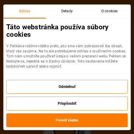
Bratislava
Dublin
Súhlas
Detaily
O cookies
Spiatočná, 1 Osoba
Dublin
Táto webstránka používa súbory
cookies
Bratislava
Dublin
V Pelikáne robíme všetko preto, aby sme vám zobrazovali iba obsah,
ktorý vás zaujíma. Na to ale potrebujeme súhlas s využívaním cookies.
Tým nám umožníte používať údaje o vašom prezeraní webu Pelikan.sk.
Nebojte sa, nejedná sa o žiadny záväzok. Toto nastavenie môžete
kedykoľvek upraviť alebo vypnúť.
Ryanair
59
od
€
Odmietnuť
Počet pasažierov
Prispôsobiť
Spiatočná
Jednosmerná
od
59 €
od
25 €
Dospelí
Povoliť všetko
1
Od
16
rokov
Mládežníci