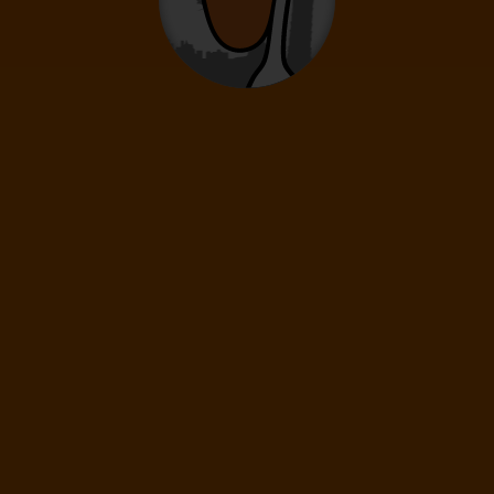
0
12
- 15
rokov
Deti
0
2
- 11
rokov
Infanti
0
0 - 23 mesiacov
59
€
(1 os.)
ĎALEJ
Cena spolu